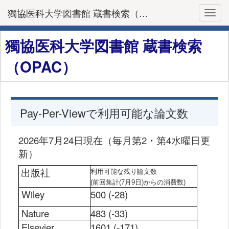
獨協医科大学図書館 蔵書検索（OPAC）
Toggl
獨協医科大学図書館 蔵書検索
（OPAC）
Pay-Per-Viewで利用可能な論文数
2026年7月24
日現在（毎月第2・第4水曜日更
新）
出版社
利用可能な残り論文数
(前回集計(7月9日)からの
消費数)
Wiley
500 (-28
)
Nature
483
(-33
)
Elsevier
1601 (-171
)